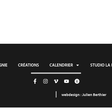
ie
Créations
Calendrier
Studio L
NIE
CRÉATIONS
CALENDRIER
STUDIO LA 
webdesign :
Julien Berthier