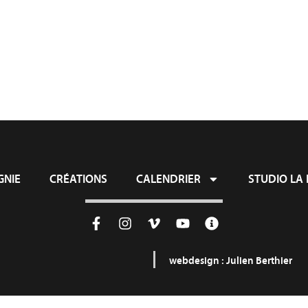
ie
Créations
Calendrier
Studio L
NIE
CRÉATIONS
CALENDRIER
STUDIO LA 
webdesign :
Julien Berthier