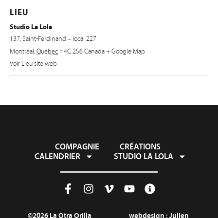
LIEU
Studio La Lola
137, Saint-Ferdinand – local 227
Montréal
,
Québec
H4C 2S6
Canada
+ Google Map
Voir Lieu site web
COMPAGNIE
CRÉATIONS
CALENDRIER
STUDIO LA LOLA
©2026 La Otra Orilla
webdesign :
Julien