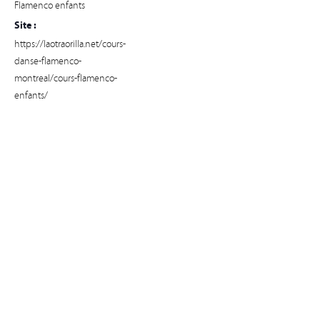
Flamenco enfants
Site :
https://laotraorilla.net/cours-
danse-flamenco-
montreal/cours-flamenco-
enfants/