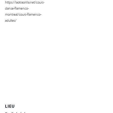
https://laotraorilla.net/cours-
danse-flamenco-
montreal/cours-flamenco-
adultes/
LIEU