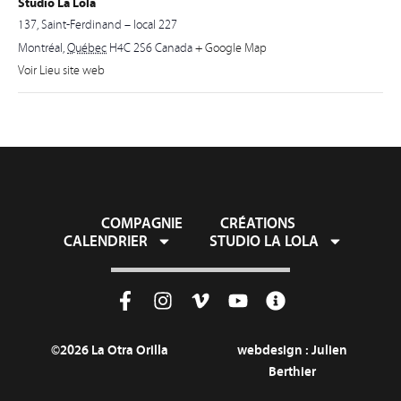
Studio La Lola
137, Saint-Ferdinand – local 227
Montréal
,
Québec
H4C 2S6
Canada
+ Google Map
Voir Lieu site web
COMPAGNIE
CRÉATIONS
CALENDRIER
STUDIO LA LOLA
©2026 La Otra Orilla
webdesign :
Julien
Berthier