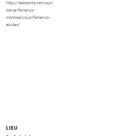
https://laotraorilla.net/cours-
danse-flamenco-
montreal/cours-flamenco-
adultes/
LIEU