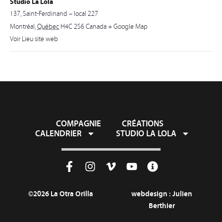
Studio La Lola
137, Saint-Ferdinand – local 227
Montréal
,
Québec
H4C 2S6
Canada
+ Google Map
Voir Lieu site web
COMPAGNIE
CRÉATIONS
CALENDRIER
STUDIO LA LOLA
©2026 La Otra Orilla
webdesign :
Julien
Berthier