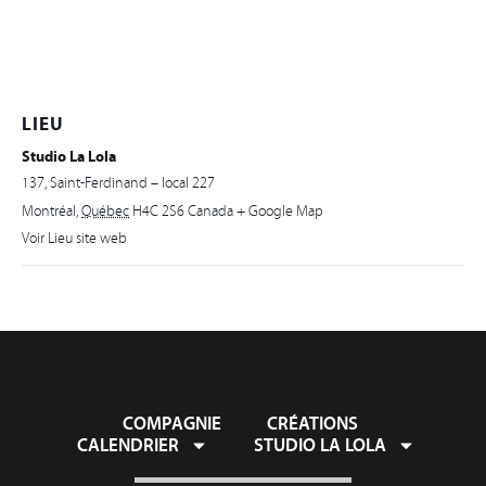
LIEU
Studio La Lola
137, Saint-Ferdinand – local 227
Montréal
,
Québec
H4C 2S6
Canada
+ Google Map
Voir Lieu site web
COMPAGNIE
CRÉATIONS
CALENDRIER
STUDIO LA LOLA