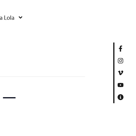
a Lola
 –