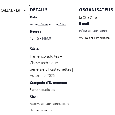
DÉTAILS
ORGANISATEUR
 CALENDRIER
Date :
La Otra Orilla
E-mail
samedi 6 décembre 2025
info@laotraorilla.net
Heure :
Voir le site Organisateur
12h15 - 14h00
Série :
Flamenco adultes –
Classe technique
générale ET castagnettes |
Automne 2025
Catégorie d’Évènement:
Flamenco adultes
Site :
https://laotraorilla.net/cours-
danse-flamenco-