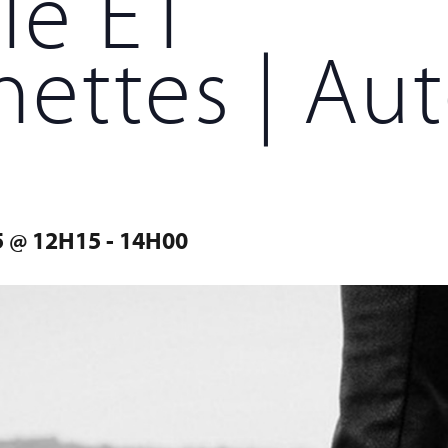
le ET
nettes | A
 @ 12H15
-
14H00