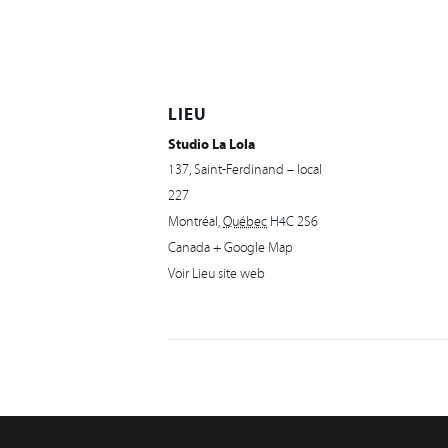
LIEU
Studio La Lola
137, Saint-Ferdinand – local
227
Montréal
,
Québec
H4C 2S6
Canada
+ Google Map
Voir Lieu site web