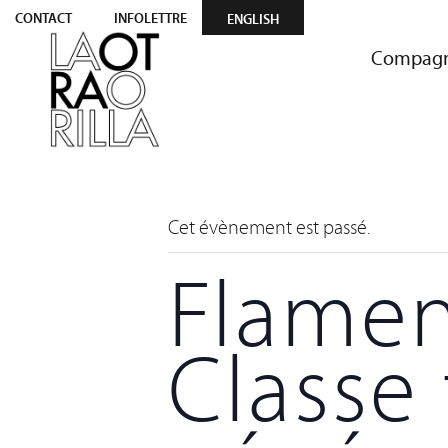
CONTACT
INFOLETTRE
ENGLISH
Compagn
Cet évènement est passé.
Flamen
Classe