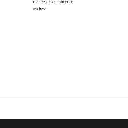
montreal/cours-flamenco-
adultes/