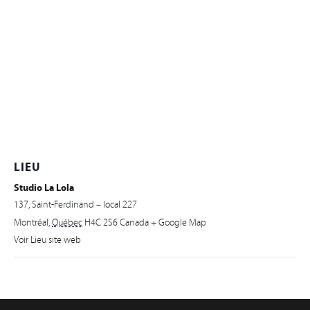
LIEU
Studio La Lola
137, Saint-Ferdinand – local 227
Montréal
,
Québec
H4C 2S6
Canada
+ Google Map
Voir Lieu site web