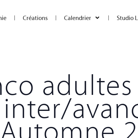
ie
Créations
Calendrier
Studio L
co adultes
 inter/avan
| Automne 