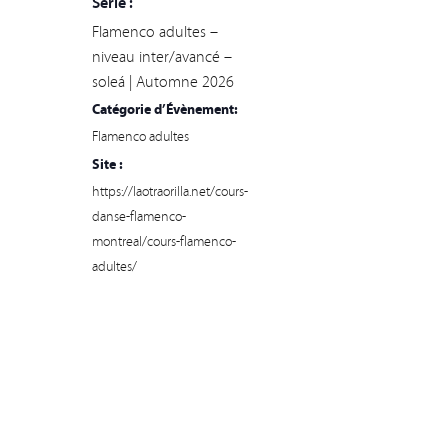
Série :
Flamenco adultes –
niveau inter/avancé –
soleá | Automne 2026
Catégorie d’Évènement:
Flamenco adultes
Site :
https://laotraorilla.net/cours-
danse-flamenco-
montreal/cours-flamenco-
adultes/