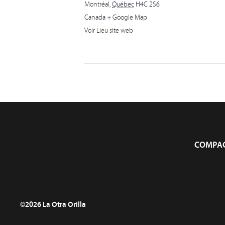
Montréal
,
Québec
H4C 2S6
Canada
+ Google Map
Voir Lieu site web
COMPAG
©2026 La Otra Orilla