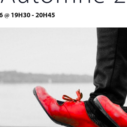
6 @ 19H30
-
20H45