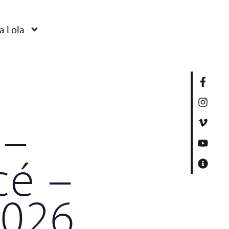
a Lola
 –
cé –
2026