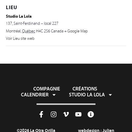
LIEU
Studio La Lola
137, Saint-Ferdinand – local 227
Montréal
,
Québec
H4C 2S6
Canada
+ Google Map
Voir Lieu site web
COMPAGNIE
CRÉATIONS
CALENDRIER
STUDIO LA LOLA
©2026 La Otra Orilla
webdesign :
Julien