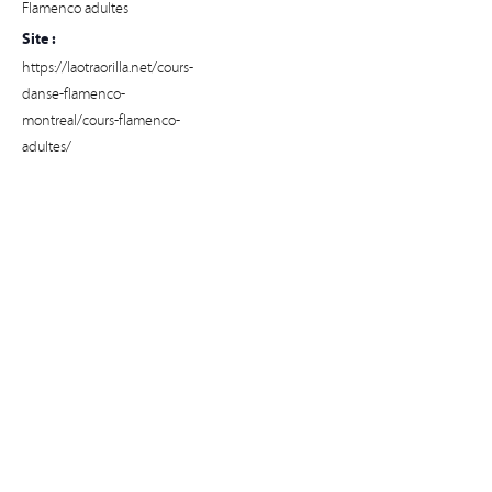
Flamenco adultes
Site :
https://laotraorilla.net/cours-
danse-flamenco-
montreal/cours-flamenco-
adultes/