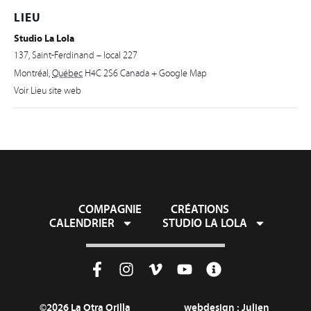
LIEU
Studio La Lola
137, Saint-Ferdinand – local 227
Montréal
,
Québec
H4C 2S6
Canada
+ Google Map
Voir Lieu site web
COMPAGNIE
CRÉATIONS
CALENDRIER
STUDIO LA LOLA
©2026 La Otra Orilla
webdesign :
Julien