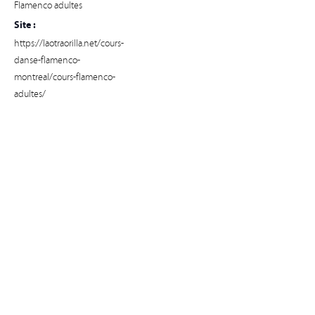
Flamenco adultes
Site :
https://laotraorilla.net/cours-
danse-flamenco-
montreal/cours-flamenco-
adultes/