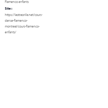
Flamenco enfants
Site :
https://laotraorilla.net/cours-
danse-flamenco-
montreal/cours-flamenco-
enfants/