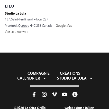
LIEU
Studio La Lola
137, Saint-Ferdinand – local 227
Montréal
,
Québec
H4C 2S6
Canada
+ Google Map
Voir Lieu site web
COMPAGNIE
CRÉATIONS
CALENDRIER
STUDIO LA LOLA
©2026 La Otra Orilla
webdesign :
Julien