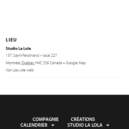
LIEU
Studio La Lola
137, Saint-Ferdinand – local 227
Montréal
,
Québec
H4C 2S6
Canada
+ Google Map
Voir Lieu site web
COMPAGNIE
CRÉATIONS
CALENDRIER
STUDIO LA LOLA