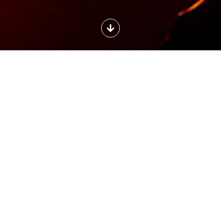
Avec ce spectacle explosif et viscéral, La
Otra Orilla fait table rase et revient aux
fondements de l’art flamenco.
Rite
est la symbiose du corps, de la voix, de la
guitare, des percussions, de quatre artistes à
leur apogée : Myriam Allard, Hedi Graja,
Caroline Planté et Miguel Medina. Une
conversation intime à l’intérieur de laquelle
chacun se dit en même temps qu’il porte la
parole de l’autre.
Rite
, c’est l’âpreté, la force et
la subjuguante beauté d’un rituel où public et