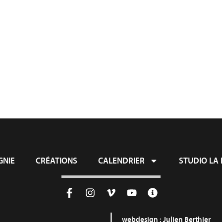
ie
Créations
Calendrier
Studio L
NIE
CRÉATIONS
CALENDRIER
STUDIO LA 
webdesign :
Julien Berthier