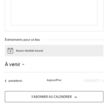
Évènements pour ce lieu
Aucun résultat trouvé.
Notice
À venir
Sélectionnez
une
date.
ÉVÈNEMENTS
Aujourd’hui
SUIVANTS
Évènements
précédents
S’ABONNER AU CALENDRIER