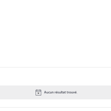
ie
Créations
Calendrier
Studio L
Aucun résultat trouvé.
Notice