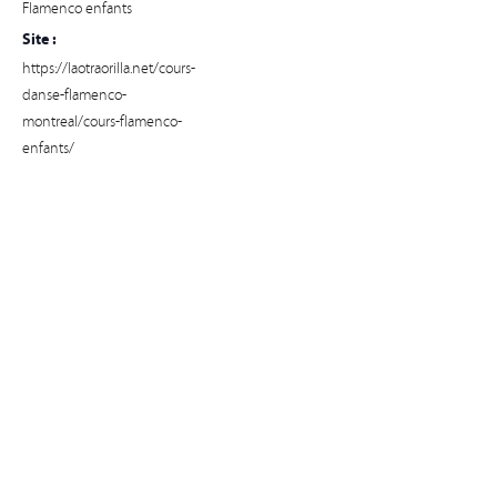
Flamenco enfants
Site :
https://laotraorilla.net/cours-
danse-flamenco-
montreal/cours-flamenco-
enfants/