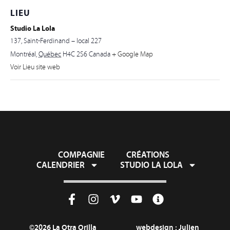
LIEU
Studio La Lola
137, Saint-Ferdinand – local 227
Montréal
,
Québec
H4C 2S6
Canada
+ Google Map
Voir Lieu site web
COMPAGNIE
CRÉATIONS
CALENDRIER
STUDIO LA LOLA
©2026 La Otra Orilla
webdesign :
Julien