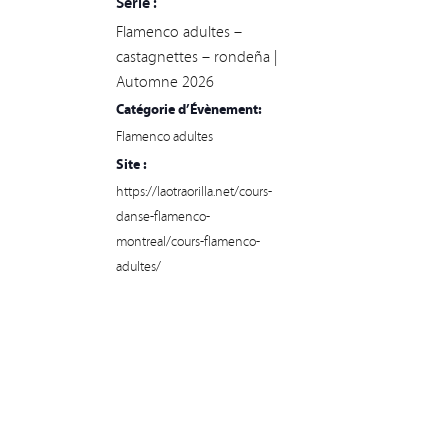
Série :
Flamenco adultes –
castagnettes – rondeña |
Automne 2026
Catégorie d’Évènement:
Flamenco adultes
Site :
https://laotraorilla.net/cours-
danse-flamenco-
montreal/cours-flamenco-
adultes/