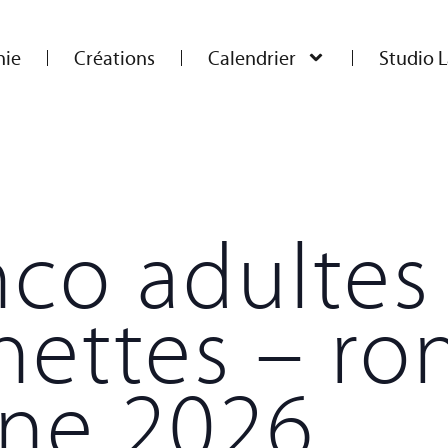
ie
Créations
Calendrier
Studio L
co adultes
nettes – ro
ne 2026