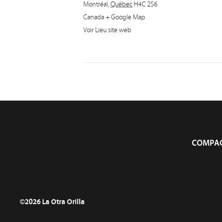
Montréal
,
Québec
H4C 2S6
Canada
+ Google Map
Voir Lieu site web
COMPAG
©2026 La Otra Orilla