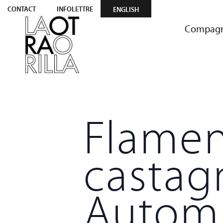
CONTACT
INFOLETTRE
ENGLISH
Compagn
Flamen
castag
Autom