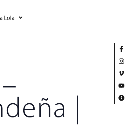
a Lola
 –
ndeña |