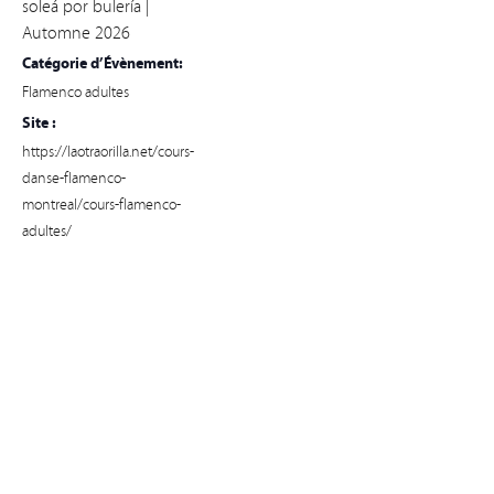
soleá por bulería |
Automne 2026
Catégorie d’Évènement:
Flamenco adultes
Site :
https://laotraorilla.net/cours-
danse-flamenco-
montreal/cours-flamenco-
adultes/