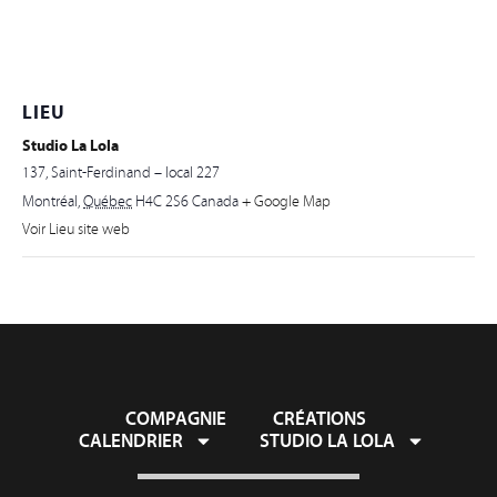
LIEU
Studio La Lola
137, Saint-Ferdinand – local 227
Montréal
,
Québec
H4C 2S6
Canada
+ Google Map
Voir Lieu site web
COMPAGNIE
CRÉATIONS
CALENDRIER
STUDIO LA LOLA