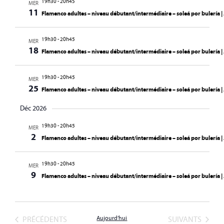
19h30
-
20h45
MER
11
Flamenco adultes – niveau débutant/intermédiaire – soleá por bulería
19h30
-
20h45
MER
18
Flamenco adultes – niveau débutant/intermédiaire – soleá por bulería
19h30
-
20h45
MER
25
Flamenco adultes – niveau débutant/intermédiaire – soleá por bulería
Déc 2026
19h30
-
20h45
MER
2
Flamenco adultes – niveau débutant/intermédiaire – soleá por bulería
19h30
-
20h45
MER
9
Flamenco adultes – niveau débutant/intermédiaire – soleá por bulería
ÉVÈNEMENTS
ÉVÈNEMENTS
PRÉCÉDENTS
Aujourd’hui
SUIVANTS