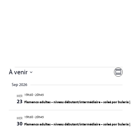
Navi
Nav
À venir
RÉSUM
Sélectionnez
de
par
la
Sep 2026
vue
date
cons
19h30
-
20h45
MER
Évè
23
Flamenco adultes – niveau débutant/intermédiaire – soleá por bulería
19h30
-
20h45
MER
30
Flamenco adultes – niveau débutant/intermédiaire – soleá por bulería