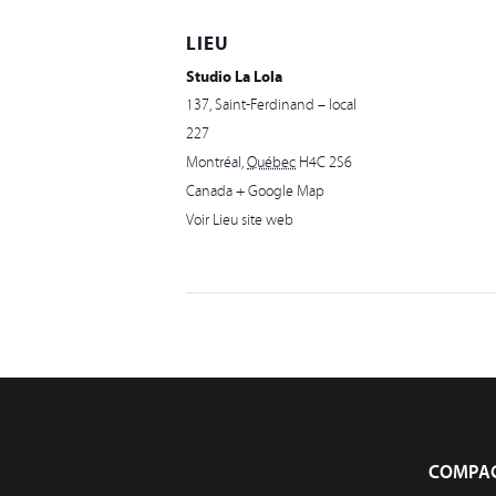
LIEU
Studio La Lola
137, Saint-Ferdinand – local
227
Montréal
,
Québec
H4C 2S6
Canada
+ Google Map
Voir Lieu site web
COMPAG