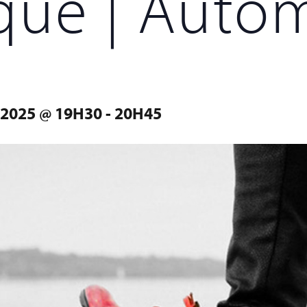
que | Auto
2025 @ 19H30
-
20H45