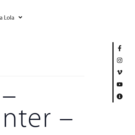
a Lola
 –
nter –