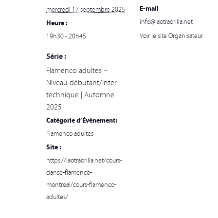
E-mail
mercredi 17 septembre 2025
info@laotraorilla.net
Heure :
Voir le site Organisateur
19h30 - 20h45
Série :
Flamenco adultes –
Niveau débutant/inter –
technique | Automne
2025
Catégorie d’Évènement:
Flamenco adultes
Site :
https://laotraorilla.net/cours-
danse-flamenco-
montreal/cours-flamenco-
adultes/