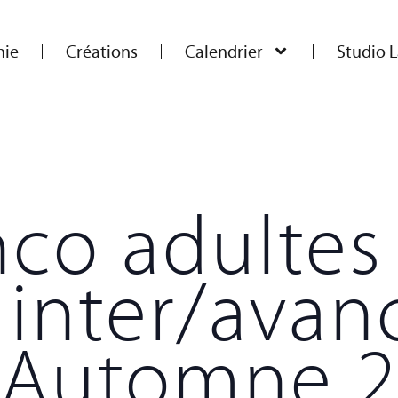
ie
Créations
Calendrier
Studio L
co adultes
 inter/avan
| Automne 