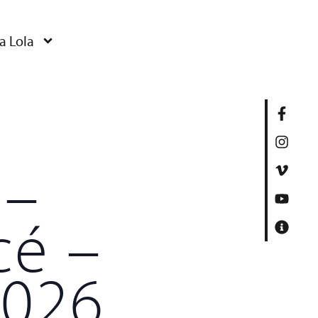
a Lola
 –
cé –
2026