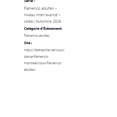
Série :
Flamenco adultes –
niveau inter/avancé –
soleá | Automne 2026
Catégorie d’Évènement:
Flamenco adultes
Site :
https://laotraorilla.net/cours-
danse-flamenco-
montreal/cours-flamenco-
adultes/