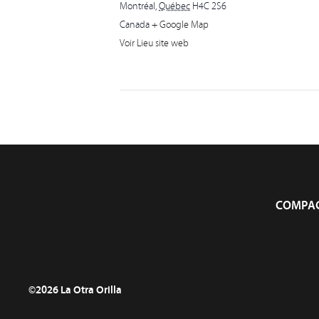
Montréal
,
Québec
H4C 2S6
Canada
+ Google Map
Voir Lieu site web
COMPAG
©2026 La Otra Orilla