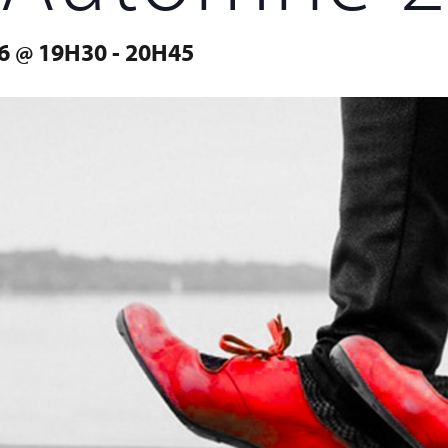
6 @ 19H30
-
20H45