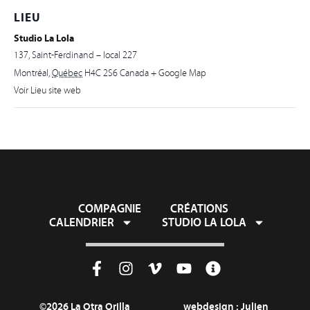
LIEU
Studio La Lola
137, Saint-Ferdinand – local 227
Montréal
,
Québec
H4C 2S6
Canada
+ Google Map
Voir Lieu site web
COMPAGNIE
CRÉATIONS
CALENDRIER
STUDIO LA LOLA
©2026 La Otra Orilla
webdesign :
Julien