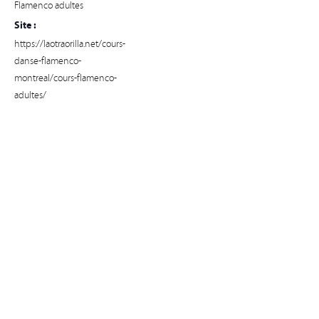
Flamenco adultes
Site :
https://laotraorilla.net/cours-
danse-flamenco-
montreal/cours-flamenco-
adultes/