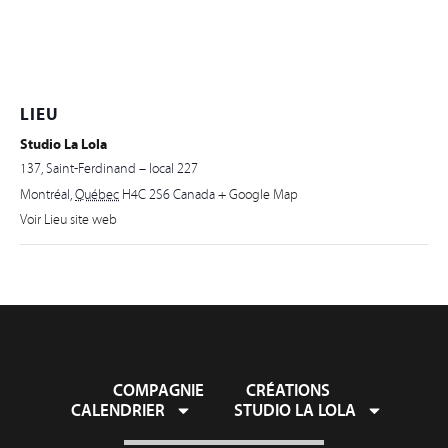
LIEU
Studio La Lola
137, Saint-Ferdinand – local 227
Montréal
,
Québec
H4C 2S6
Canada
+ Google Map
Voir Lieu site web
COMPAGNIE
CRÉATIONS
CALENDRIER
STUDIO LA LOLA