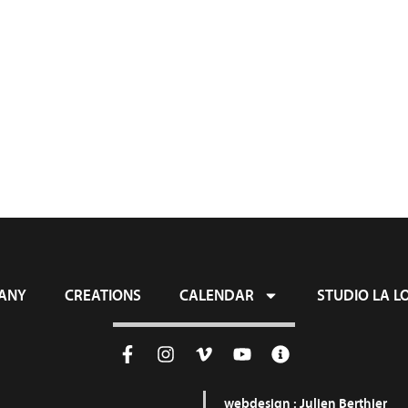
ny
Creations
Calendar
Studio La 
ANY
CREATIONS
CALENDAR
STUDIO LA L
webdesign :
Julien Berthier