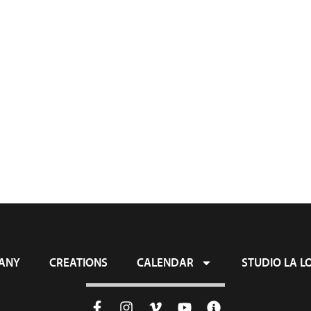
ny
Creations
Calendar
Studio La 
ANY
CREATIONS
CALENDAR
STUDIO LA L