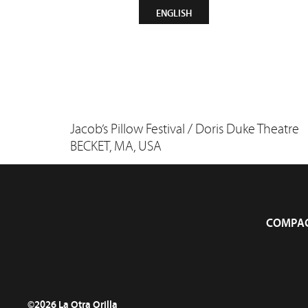
CONTACT
INFOLETTRE
ENGLISH
Compagn
Jacob’s Pillow Festival / Doris Duke Theatre
BECKET, MA, USA
COMPAG
©2026 La Otra Orilla