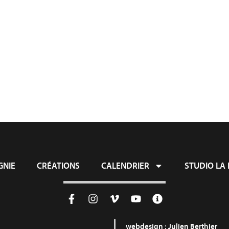
ie
Créations
Calendrier
Studio L
NIE
CRÉATIONS
CALENDRIER
STUDIO LA 
webdesign :
Julien Berthier