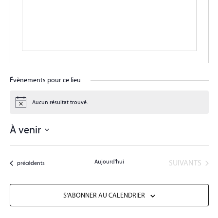
Évènements pour ce lieu
Aucun résultat trouvé.
Notice
À venir
Sélectionnez
une
date.
ÉVÈNEMENTS
Aujourd’hui
SUIVANTS
Évènements
précédents
S’ABONNER AU CALENDRIER